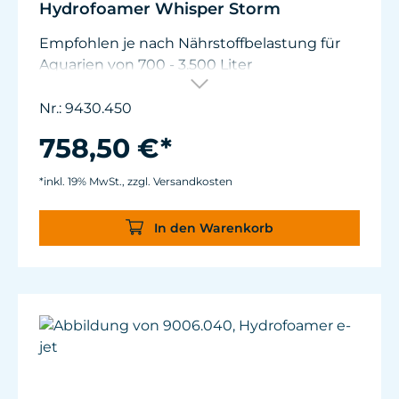
Hydrofoamer Whisper Storm
Empfohlen je nach Nährstoffbelastung für
Aquarien von 700 - 3.500 Liter
SPS Besatz: bis 2.000 Liter
Mischaquarium: bis 2.800 Liter
Nr.: 9430.450
Fisch- & einfacher Korallenbesatz: bis 3.500
758,50 €*
Liter
Luftdurchsatz: 2.000 L/h
*inkl. 19% MwSt., zzgl. Versandkosten
Mit Turbelle® Controller 7020
Energieverbrauch: max. 48 W
In den Warenkorb
Netzteil: 100-240V / 50-60Hz
Komplett einbaufertig mit Zubehör.