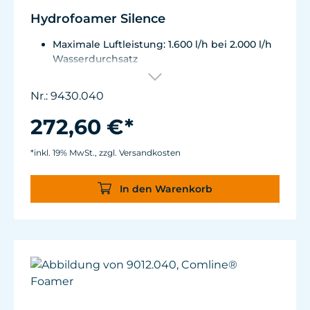
Hydrofoamer Silence
Maximale Luftleistung: 1.600 l/h bei 2.000 l/h
Wasserdurchsatz
Energieverbrauch: 24 W (32 W) bei 1.600 l/h
Luftleistung Motor mit Schutzthermostat
Nr.: 9430.040
Pumpenausgang mit 3/4" GAS Gewinde
Pumpengehäuse mit Schlitzkörper und
272,60 €*
Schalldämpfer Pumpenantrieb: Rotor mit
Hochleistungsmagnet aus einem Teil,
*inkl. 19% MwSt., zzgl. Versandkosten
Vollkeramik gelagert
Ausgestattet mit Muffe und Schalldämpfer.
In den Warenkorb
Netzanschluß: 230V/50Hz (115V/60Hz)Kabel 2
m