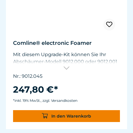
Comline® electronic Foamer
Mit diesem Upgrade-Kit können Sie Ihr
Abschäumer-Modell 9012.000 oder 9012.001
aufrüsten, sodass er die wesentlichen
Funktionen des neueren Modells 9012.005
Nr.: 9012.045
erhält. Das Ergebnis ist ein leiserer
247,80 €*
Abschäumer mit WiFi-Steuerung und einer
Sicherheits-Kleinspannung von 12V (SELV).
*inkl. 19% MwSt., zzgl. Versandkosten
In den Warenkorb