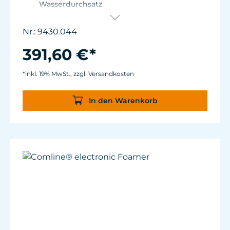
Wasserdurchsatz
Energieverbrauch: ca. 38 W (max. ohne Luft
63 W)
Nr.: 9430.044
Netzteil: 100-240V / 50-60Hz Kabellänge: 3 m
bis zum Turbelle® Controller
391,60 €*
*inkl. 19% MwSt., zzgl. Versandkosten
In den Warenkorb