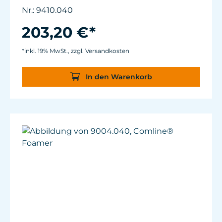
LuftleistungMotor mit Schutzthermostat
Nr.: 9410.040
Ausgestattet mit Luftregulierung, Muffe und
Schalldämpfer
203,20 €*
Netzanschluß: 230V/50Hz (115V/60Hz) Kabel 2
m
*inkl. 19% MwSt., zzgl. Versandkosten
In den Warenkorb