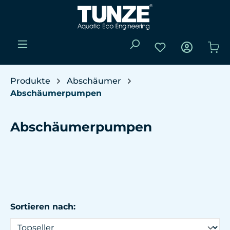
Zum Hauptinhalt springen
Du hast 0 Produk
Wa
Produkte
Abschäumer
Abschäumerpumpen
Abschäumerpumpen
Sortieren nach: