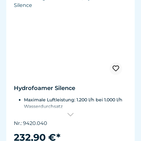
Hydrofoamer Silence
Maximale Luftleistung: 1.200 l/h bei 1.000 l/h
Wasserdurchsatz
Energieverbrauch: 15 W bei 1.200 l/h
Luftleistung Motor mit Schutzthermostat
Nr.: 9420.040
Ausgestattet mit Muffe und Schalldämpfer
Netzanschluß: 230V/50Hz (115V/60Hz) Kabel 2
232,90 €*
m