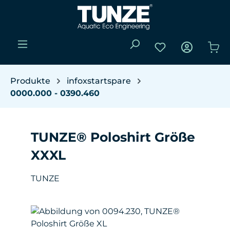
Zum Hauptinhalt springen
Du hast 0 Produk
Wa
Produkte
infoxstartspare
0000.000 - 0390.460
TUNZE® Poloshirt Größe
XXXL
TUNZE
Bildergalerie überspringen