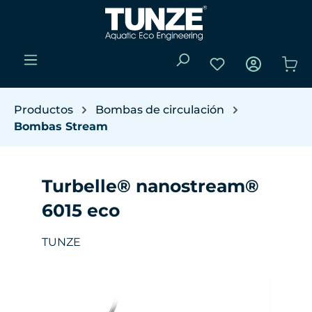
Saltar al contenido principal
Tienes 0 artículos
El 
Productos
Bombas de circulación
Bombas Stream
Turbelle® nanostream®
6015 eco
TUNZE
Omitir galería de imágenes
W
(Y