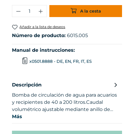
Cantidad del producto: introduce la 
A la cesta
Añadir a la lista de deseos
Número de producto:
6015.005
Manual de instrucciones:
x0501.8888 - DE, EN, FR, IT, ES
Descripción
Bomba de circulación de agua para acuarios
y recipientes de 40 a 200 litros.Caudal
volumétrico ajustable mediante anillo de…
Más