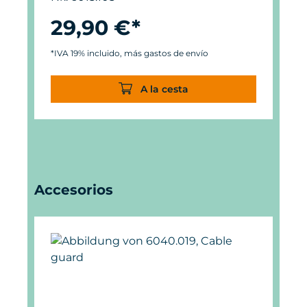
29,90 €*
*IVA 19% incluido, más gastos de envío
A la cesta
Omitir la galería de productos
Accesorios