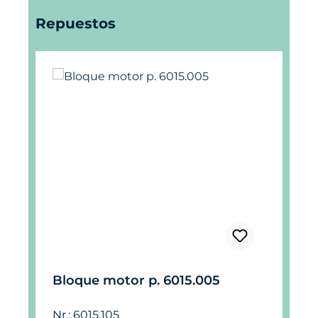
Omitir la galería de productos
Repuestos
Bloque motor p. 6015.005
Nr.: 6015.105