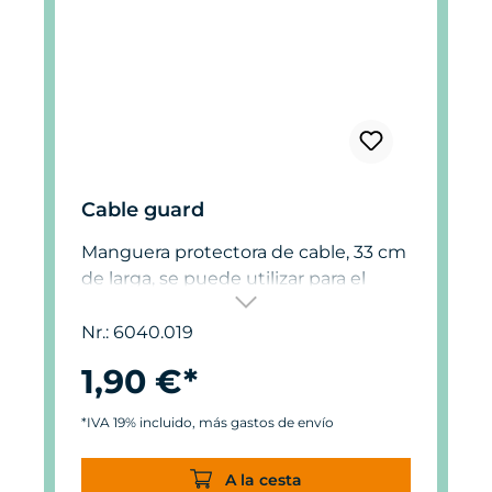
Cable guard
Manguera protectora de cable, 33 cm
de larga, se puede utilizar para el
cable de las bombas Turbelle®, p. ej.,
para proteger contra daños causados
Nr.: 6040.019
por el erizo marino, cuando la bomba
1,90 €*
se encuentra arriba en el cono de luz
de la iluminación del acuario.
*IVA 19% incluido, más gastos de envío
A la cesta